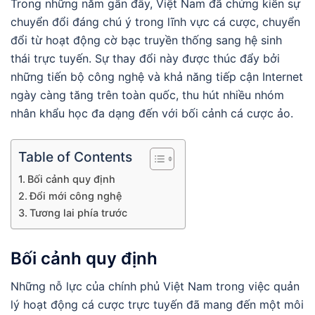
Trong những năm gần đây, Việt Nam đã chứng kiến sự
chuyển đổi đáng chú ý trong lĩnh vực cá cược, chuyển
đổi từ hoạt động cờ bạc truyền thống sang hệ sinh
thái trực tuyến. Sự thay đổi này được thúc đẩy bởi
những tiến bộ công nghệ và khả năng tiếp cận Internet
ngày càng tăng trên toàn quốc, thu hút nhiều nhóm
nhân khẩu học đa dạng đến với bối cảnh cá cược ảo.
Table of Contents
Bối cảnh quy định
Đổi mới công nghệ
Tương lai phía trước
Bối cảnh quy định
Những nỗ lực của chính phủ Việt Nam trong việc quản
lý hoạt động cá cược trực tuyến đã mang đến một môi