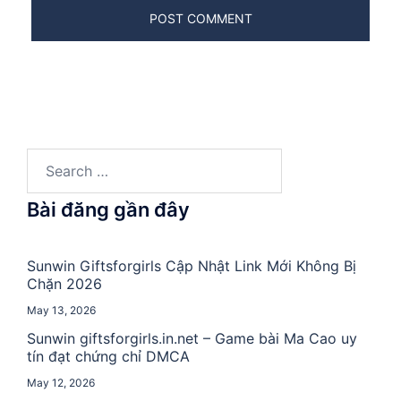
Search
for:
Bài đăng gần đây
Sunwin Giftsforgirls Cập Nhật Link Mới Không Bị
Chặn 2026
May 13, 2026
Sunwin giftsforgirls.in.net – Game bài Ma Cao uy
tín đạt chứng chỉ DMCA
May 12, 2026