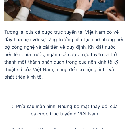
Tương lai của cá cược trực tuyến tại Việt Nam có vẻ
đầy hứa hẹn với sự tăng trưởng liên tục nhờ những tiến
bộ công nghệ và cải tiến về quy định. Khi đất nước
tiến lên phía trước, ngành cá cược trực tuyến sẽ trở
thành một thành phần quan trọng của nền kinh tế kỹ
thuật số của Việt Nam, mang đến cơ hội giải trí và
phát triển kinh tế.
Post
Phía sau màn hình: Những bộ mặt thay đổi của
navigation
cá cược trực tuyến ở Việt Nam