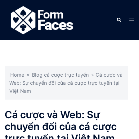
Skip
to
Search
content
Tog
men
Home
»
Blog cá cược trực tuyến
»
Cá cược và
Web: Sự chuyển đổi của cá cược trực tuyến tại
Việt Nam
Cá cược và Web: Sự
chuyển đổi của cá cược
trực tuyến tại Việt Nam