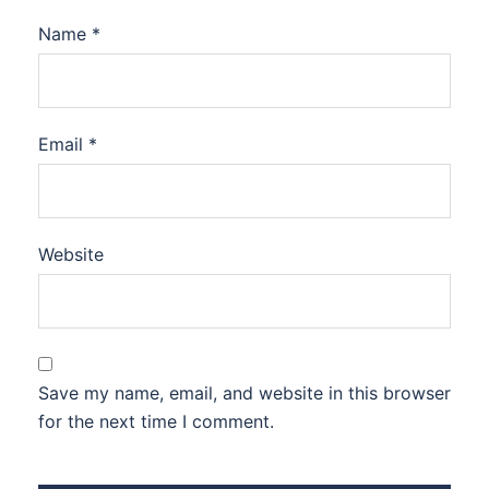
Name
*
Email
*
Website
Save my name, email, and website in this browser
for the next time I comment.