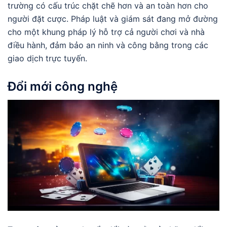
trường có cấu trúc chặt chẽ hơn và an toàn hơn cho
người đặt cược. Pháp luật và giám sát đang mở đường
cho một khung pháp lý hỗ trợ cả người chơi và nhà
điều hành, đảm bảo an ninh và công bằng trong các
giao dịch trực tuyến.
Đổi mới công nghệ