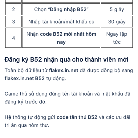
2
Chọn “
Đăng nhập B52
“
5 giây
3
Nhập tài khoản/mật khẩu cũ
30 giây
Nhận
code B52 mới nhất hôm
Ngay lập
4
nay
tức
Đăng ký B52 nhận quà
cho thành viên mới
Toàn bộ dữ liệu từ
flakex.in.net
đã được đồng bộ sang
flakex.in.net B52
tự động.
Game thủ sử dụng đúng tên tài khoản và mật khẩu đã
đăng ký trước đó.
Hệ thống tự động gửi
code tân thủ B52
và các ưu đãi
tri ân qua hòm thư.