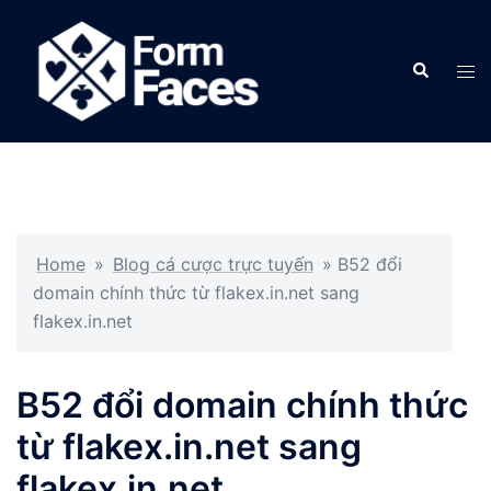
Skip
to
Search
content
Tog
men
Home
»
Blog cá cược trực tuyến
»
B52 đổi
domain chính thức từ flakex.in.net sang
flakex.in.net
B52 đổi domain chính thức
từ flakex.in.net sang
flakex.in.net