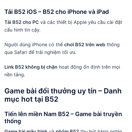
Tải B52 iOS
–
B52 cho iPhone
và iPad
Tải B52 cho PC
và các thiết bị Apple yêu cầu cài đặt
cấu hình tin cậy.
Người dùng iPhone có thể
chơi B52 trên web
thông
qua Safari để trải nghiệm tối ưu.
Link B52 không bị chặn
hoạt động ổn định trên mọi
nền tảng.
Game bài đổi thưởng uy tín
– Danh
mục hot tại
B52
Tiến lên miền Nam B52
– Game bài truyền
thống
Game bài mậu binh
và
phỏm B52
thu hút hàng nghìn