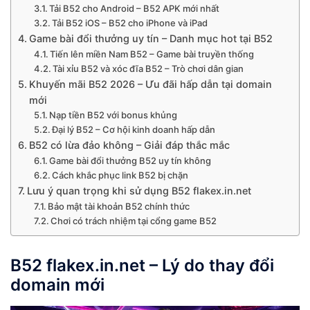
Tải B52 cho Android – B52 APK mới nhất
Tải B52 iOS – B52 cho iPhone và iPad
Game bài đổi thưởng uy tín – Danh mục hot tại B52
Tiến lên miền Nam B52 – Game bài truyền thống
Tài xỉu B52 và xóc đĩa B52 – Trò chơi dân gian
Khuyến mãi B52 2026 – Ưu đãi hấp dẫn tại domain
mới
Nạp tiền B52 với bonus khủng
Đại lý B52 – Cơ hội kinh doanh hấp dẫn
B52 có lừa đảo không – Giải đáp thắc mắc
Game bài đổi thưởng B52 uy tín không
Cách khắc phục link B52 bị chặn
Lưu ý quan trọng khi sử dụng B52 flakex.in.net
Bảo mật tài khoản B52 chính thức
Chơi có trách nhiệm tại cổng game B52
B52 flakex.in.net
– Lý do thay đổi
domain mới